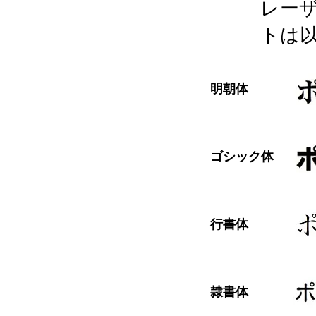
レー
トは
明朝体
ゴシック体
行書体
隷書体