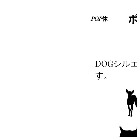
POP体
DOGシル
す。