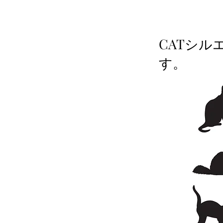
CATシル
す。