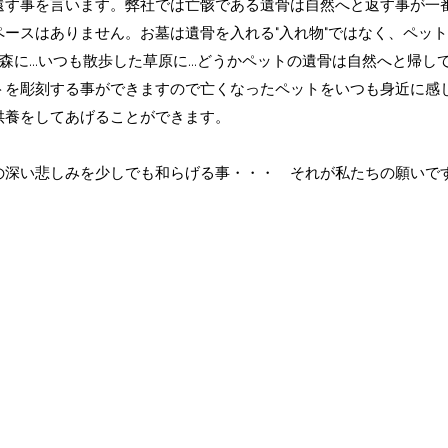
還す事を言います。弊社では亡骸である遺骨は自然へと返す事が一
ースはありません。お墓は遺骨を入れる"入れ物"ではなく、ペッ
た森に...いつも散歩した草原に...どうかペットの遺骨は自然へと
トを彫刻する事ができますので亡くなったペットをいつも身近に感
供養をしてあげることができます。
の深い悲しみを少しでも和らげる事・・・ それが私たちの願いで