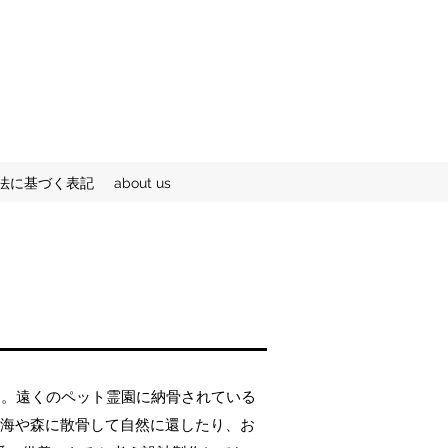
法に基づく表記
about us
す。遠くのペット霊園に納骨されている
を海や森に散骨して自然に還したり、お